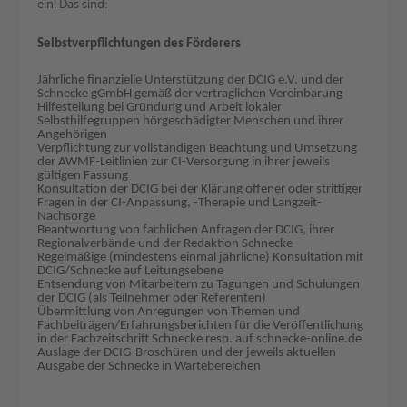
ein. Das sind:
Selbstverpflichtungen des Förderers
Jährliche finanzielle Unterstützung der DCIG e.V. und der
Schnecke gGmbH gemäß der vertraglichen Vereinbarung
Hilfestellung bei Gründung und Arbeit lokaler
Selbsthilfegruppen hörgeschädigter Menschen und ihrer
Angehörigen
Verpflichtung zur vollständigen Beachtung und Umsetzung
der AWMF-Leitlinien zur CI-Versorgung in ihrer jeweils
gültigen Fassung
Konsultation der DCIG bei der Klärung offener oder strittiger
Fragen in der CI-Anpassung, -Therapie und Langzeit-
Nachsorge
Beantwortung von fachlichen Anfragen der DCIG, ihrer
Regionalverbände und der Redaktion Schnecke
Regelmäßige (mindestens einmal jährliche) Konsultation mit
DCIG/Schnecke auf Leitungsebene
Entsendung von Mitarbeitern zu Tagungen und Schulungen
der DCIG (als Teilnehmer oder Referenten)
Übermittlung von Anregungen von Themen und
Fachbeiträgen/Erfahrungsberichten für die Veröffentlichung
in der Fachzeitschrift Schnecke resp. auf schnecke-online.de
Auslage der DCIG-Broschüren und der jeweils aktuellen
Ausgabe der Schnecke in Wartebereichen