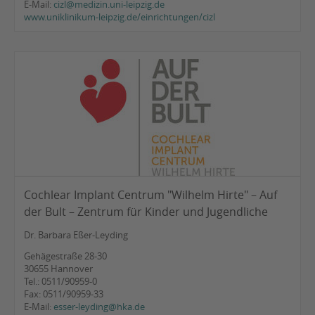
E-Mail:
cizl@medizin.uni-leipzig.de
www.uniklinikum-leipzig.de/einrichtungen/cizl
Cochlear Implant Centrum "Wilhelm Hirte" – Auf
der Bult – Zentrum für Kinder und Jugendliche
Dr. Barbara Eßer-Leyding
Gehägestraße 28-30
30655 Hannover
Tel.: 0511/90959-0
Fax: 0511/90959-33
E-Mail:
esser-leyding@hka.de