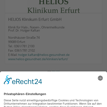
HELIOS Klinikum Erfurt GmbH
Klinik für Hals-, Nasen-, Ohrenheilkunde
Prof. Dr. Holger Kaftan
Nordhäuser-Straße 74
99089 Erfurt
Tel.: 0361/781 2100
Fax: 0361/781 2102
E-Mail:
holger.kaftan@helios-gesundheit.de
www.helios-gesundheit.de/kliniken/erfurt/
[1]
[2]
[3]