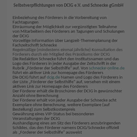
Selbstverpflichtungen von DCIG e.V. und Schnecke gGmbH
Einbeziehung des Förderers in die Vorbereitung von
Fachtagungen
Einräumung der Möglichkeit zur vergünstigten Teilnahme
von Mitarbeitern des Förderers an Tagungen und Schulungen
der DCIG
Vorzeitige Information über Langzeit-Themenplanung der
Fachzeitschrift Schnecke
Regelmäßige (mindestens einmal jährliche) Konsultation des
Förderers durch ein Mitglied des Präsidiums der DCIG
Die Redaktion Schnecke führt den Institutsnamen und das
Logo des Förderers in jeder Ausgabe der Zeitschrift in der
Rubrik „Förderer der Selbsthilfe“ auf. Von
schnecke-online.de
führt ein aktiver Link zur homepage des Förderers
Die DCIG führt auf
dcig.de
Namen und Logo des Förderers in
der Liste „Förderer der Selbsthilfe“ auf, versehen mit einem
aktiven Link zur Homepage des Förderers
Der Förderer erhält die Broschüren der DCIG in gewünschter
Anzahl ohne Berechnung
Der Förderer erhält von jeder Ausgabe der Schnecke acht
Exemplare ohne Berechnung, weitere Exemplare (auf
Bestellung) zum Selbstkostenpreis
Gewährung eines VIP-Status bei besonderen
Veranstaltungen der DCIG
Aushändigung eines am Sitz des Förderers anzubringenden
Schildes, das den Förderer namens DCIG/Schnecke offiziell
als „Förderer der Selbsthilfe“ ausweist