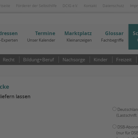
rtseite
Förderer der Selbsthilfe
DCIG e.V.
Kontakt
Datenschutz
Imp
dressen
Termine
Marktplatz
Glossar
S
I-Experten
Unser Kalender
Kleinanzeigen
Fachbegriffe
Recht
Bildung+Beruf
Nachsorge
Kinder
Freizeit
ecke
iefern lassen
Deutschla
(Lastschrif
DSB-Abon
(nur für DS