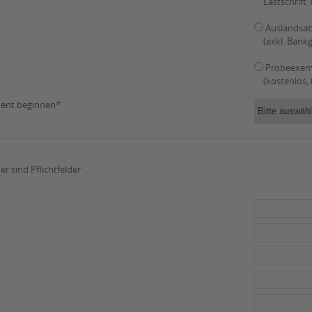
­Lastschrift
Auslandsa
(exkl. Bank
Probeexem
(kostenlos,
ment beginnen*
r sind Pflichtfelder