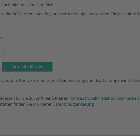
nachfolgende Jahr schriftlich
 in die DCIG- oder einen Regionalverband aufgelöst werden. Die gezahlten 
n*
,
n aus dem Kontaktformular zur Beantwortung und Bearbeitung meiner Best
jederzeit für die Zukunft per E-Mail an
marisa.strobel@redaktion-schnecke.d
daten finden Sie in unserer
Datenschutzerklärung
.