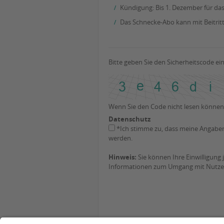
Kündigung: Bis 1. Dezember für das 
Das Schnecke-Abo kann mit Beitritt
Bitte geben Sie den Sicherheitscode ei
Wenn Sie den Code nicht lesen können
Datenschutz
*Ich stimme zu, dass meine Angabe
werden.
Hinweis:
Sie können Ihre Einwilligung 
Informationen zum Umgang mit Nutzer