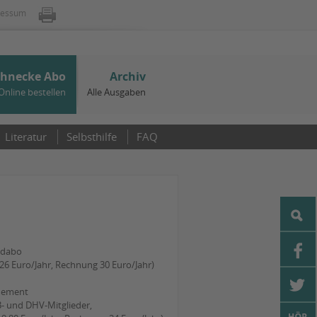
ressum
chnecke Abo
Archiv
Online bestellen
Alle Ausgaben
Literatur
Selbsthilfe
FAQ
ndabo
t 26 Euro/Jahr, Rechnung 30 Euro/Jahr)
nement
B- und DHV-Mitglieder,