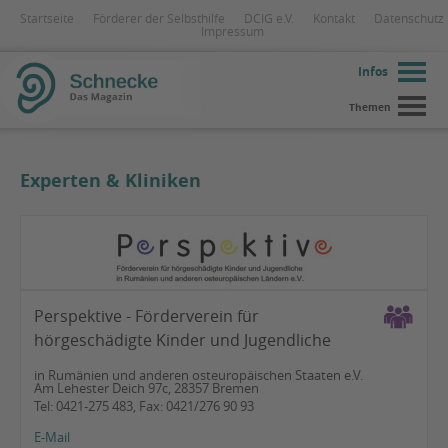
Startseite
Förderer der Selbsthilfe
DCIG e.V.
Kontakt
Datenschutz
Impressum
Infos
Themen
Experten & Kliniken
Perspektive - Förderverein für
hörgeschädigte Kinder und Jugendliche
in Rumänien und anderen osteuropäischen Staaten e.V.
Am Lehester Deich 97c, 28357 Bremen
Tel: 0421-275 483, Fax: 0421/276 90 93
E-Mail