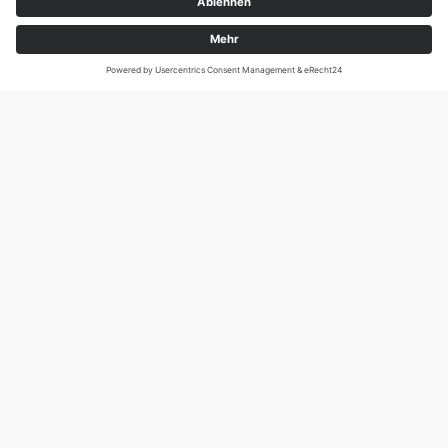
Magirus-Deutz-Str. 12, D-89077 Ulm
Tel.: 0731 95088941
DIE SCHNECKE