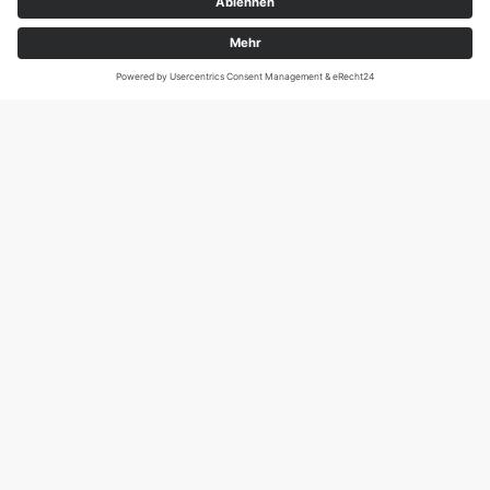
Magirus-Deutz-Str. 12, D-89077 Ulm
Tel.: 0731 95088941
DIE SCHNECKE