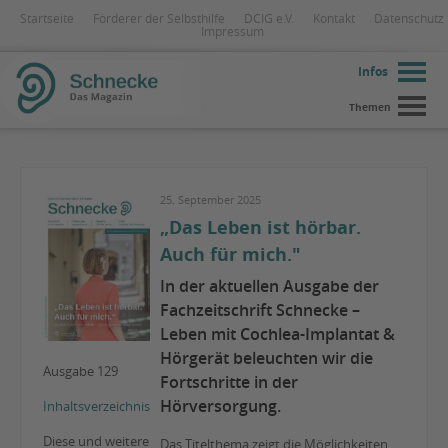
Startseite
Förderer der Selbsthilfe
DCIG e.V.
Kontakt
Datenschutz
Impressum
Infos
Themen
25. September 2025
„Das Leben ist hörbar.
Auch für mich."
In der aktuellen Ausgabe der
Fachzeitschrift Schnecke –
Leben mit Cochlea-Implantat &
Hörgerät beleuchten wir die
Ausgabe 129
Fortschritte in der
Hörversorgung.
Inhaltsverzeichnis
Diese und weitere
Das Titelthema zeigt die Möglichkeiten