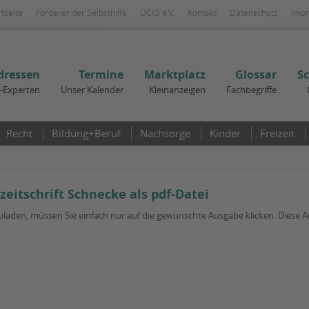
rtseite
Förderer der Selbsthilfe
DCIG e.V.
Kontakt
Datenschutz
Imp
dressen
Termine
Marktplatz
Glossar
S
I-Experten
Unser Kalender
Kleinanzeigen
Fachbegriffe
Recht
Bildung+Beruf
Nachsorge
Kinder
Freizeit
eitschrift Schnecke als pdf-Datei
laden, müssen Sie einfach nur auf die gewünschte Ausgabe klicken. Diese Auf