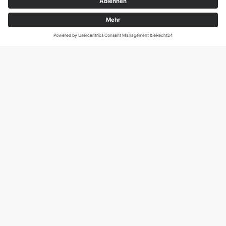
Magirus-Deutz-Str. 12, D-89077 Ulm
Tel.: 0731 95088941
DIE SCHNECKE