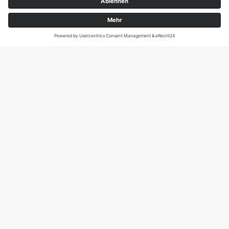
Magirus-Deutz-Str. 12, D-89077 Ulm
Tel.: 0731 95088941
DIE SCHNECKE