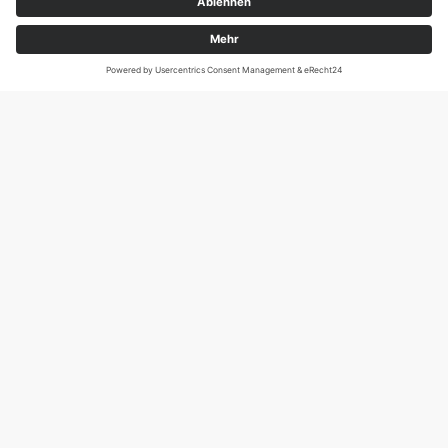
Magirus-Deutz-Str. 12, D-89077 Ulm
Tel.: 0731 95088941
DIE SCHNECKE