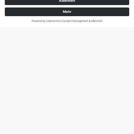
Magirus-Deutz-Str. 12, D-89077 Ulm
Tel.: 0731 95088941
DIE SCHNECKE