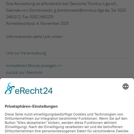
Eine Anmeldung ist erforderlich bei: Deutsche Tinnitus-Liga e.V.,
Gabriele von Dombrowski, g.dombrowski@tinnitus-liga.de, Tel. 0202
2465212, Fax 0202 2465220
Anmeldeschluss: 4. November 2025
Informationen siehe Link unten.
Link zur Veranstaltung
kompletten Monat anzeigen >>
zurück zur Übersicht