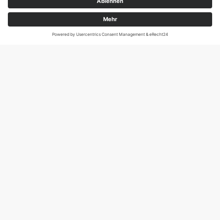
Magirus-Deutz-Str. 12, D-89077 Ulm
Tel.: 0731 95088941
DIE SCHNECKE