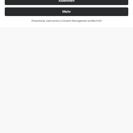
Magirus-Deutz-Str. 12, D-89077 Ulm
Tel.: 0731 95088941
DIE SCHNECKE