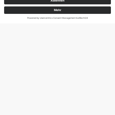
Magirus-Deutz-Str. 12, D-89077 Ulm
Tel.: 0731 95088941
DIE SCHNECKE