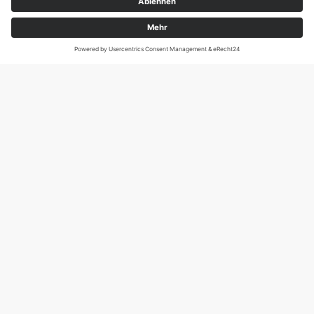
Magirus-Deutz-Str. 12, D-89077 Ulm
Tel.: 0731 95088941
DIE SCHNECKE