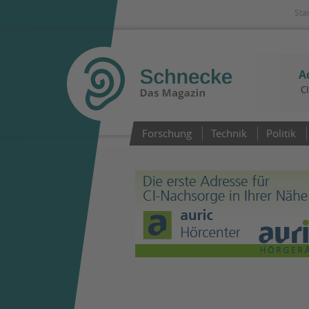
Sta
A
C
Forschung
Technik
Politik