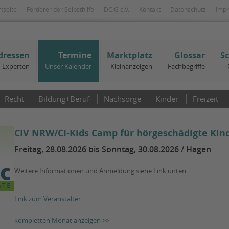
rtseite
Förderer der Selbsthilfe
DCIG e.V.
Kontakt
Datenschutz
Imp
dressen
Termine
Marktplatz
Glossar
S
I-Experten
Unser Kalender
Kleinanzeigen
Fachbegriffe
Recht
Bildung+Beruf
Nachsorge
Kinder
Freizeit
CIV NRW/CI-Kids Camp für hörgeschädigte Kind
Freitag, 28.08.2026 bis Sonntag, 30.08.2026 / Hagen
Weitere Informationen und Anmeldung siehe Link unten.
Link zum Veranstalter
kompletten Monat anzeigen >>