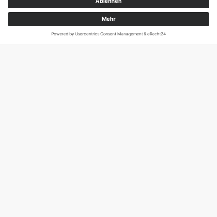
Magirus-Deutz-Str. 12, D-89077 Ulm
Tel.: 0731 95088941
DIE SCHNECKE