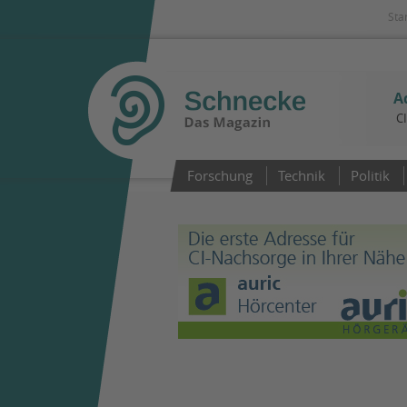
Sta
A
C
Forschung
Technik
Politik