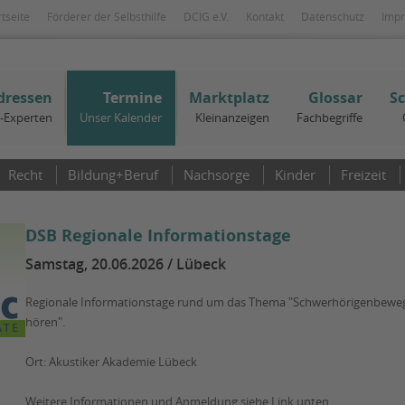
rtseite
Förderer der Selbsthilfe
DCIG e.V.
Kontakt
Datenschutz
Imp
dressen
Termine
Marktplatz
Glossar
S
I-Experten
Unser Kalender
Kleinanzeigen
Fachbegriffe
Recht
Bildung+Beruf
Nachsorge
Kinder
Freizeit
DSB Regionale Informationstage
Samstag, 20.06.2026 / Lübeck
Regionale Informationstage rund um das Thema "Schwerhörigenbeweg
hören".
Ort: Akustiker Akademie Lübeck
Weitere Informationen und Anmeldung siehe Link unten.