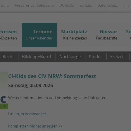
rtseite
Förderer der Selbsthilfe
DCIG e.V.
Kontakt
Datenschutz
Imp
dressen
Termine
Marktplatz
Glossar
S
I-Experten
Unser Kalender
Kleinanzeigen
Fachbegriffe
Recht
Bildung+Beruf
Nachsorge
Kinder
Freizeit
CI-Kids des CIV NRW: Sommerfest
Samstag, 05.09.2026
Weitere Informationen und Anmeldung siehe Link unten.
Link zum Veranstalter
kompletten Monat anzeigen >>