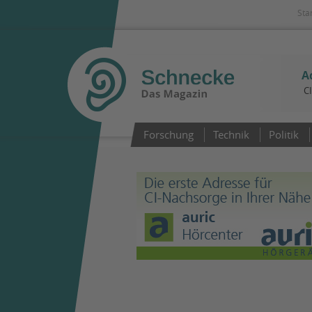
Sta
A
C
Forschung
Technik
Politik