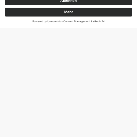
Magirus-Deutz-Str. 12, D-89077 Ulm
Tel.: 0731 95088941
DIE SCHNECKE