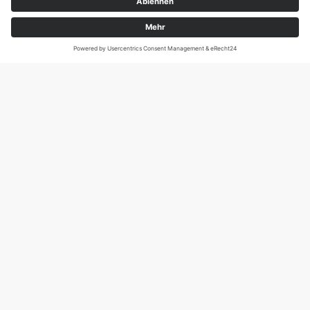
Magirus-Deutz-Str. 12, D-89077 Ulm
Tel.: 0731 95088941
DIE SCHNECKE