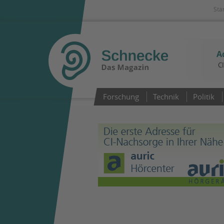
Sta
A
C
Forschung
Technik
Politik