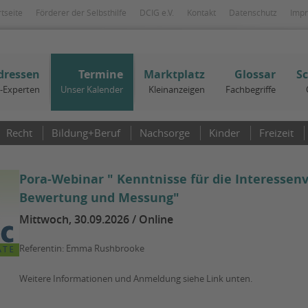
rtseite
Förderer der Selbsthilfe
DCIG e.V.
Kontakt
Datenschutz
Imp
dressen
Termine
Marktplatz
Glossar
S
I-Experten
Unser Kalender
Kleinanzeigen
Fachbegriffe
Recht
Bildung+Beruf
Nachsorge
Kinder
Freizeit
Pora-Webinar " Kenntnisse für die Interessen
Bewertung und Messung"
Mittwoch, 30.09.2026 / Online
Referentin: Emma Rushbrooke
Weitere Informationen und Anmeldung siehe Link unten.