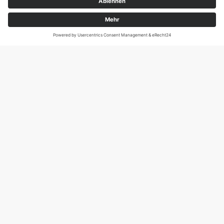
Magirus-Deutz-Str. 12, D-89077 Ulm
Tel.: 0731 95088941
DIE SCHNECKE