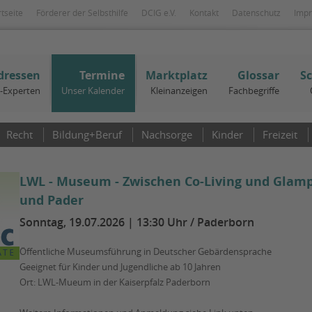
rtseite
Förderer der Selbsthilfe
DCIG e.V.
Kontakt
Datenschutz
Imp
dressen
Termine
Marktplatz
Glossar
S
I-Experten
Unser Kalender
Kleinanzeigen
Fachbegriffe
Recht
Bildung+Beruf
Nachsorge
Kinder
Freizeit
LWL - Museum - Zwischen Co-Living und Glamp
und Pader
Sonntag, 19.07.2026 | 13:30 Uhr / Paderborn
Öffentliche Museumsführung in Deutscher Gebärdensprache
Geeignet für Kinder und Jugendliche ab 10 Jahren
Ort: LWL-Mueum in der Kaiserpfalz Paderborn