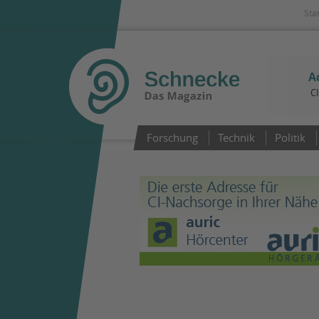
Sta
A
C
Forschung
Technik
Politik