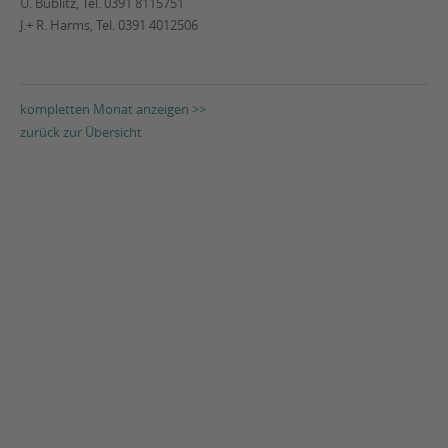
U. Bublitz, Tel. 0391 8115751
J.+ R. Harms, Tel. 0391 4012506
kompletten Monat anzeigen >>
zurück zur Übersicht