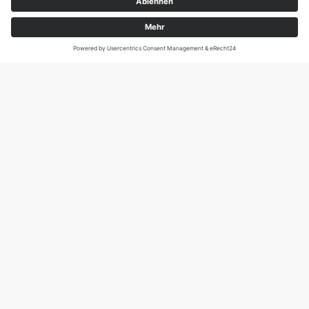
Magirus-Deutz-Str. 12, D-89077 Ulm
Tel.: 0731 95088941
DIE SCHNECKE