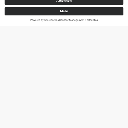
Magirus-Deutz-Str. 12, D-89077 Ulm
Tel.: 0731 95088941
DIE SCHNECKE