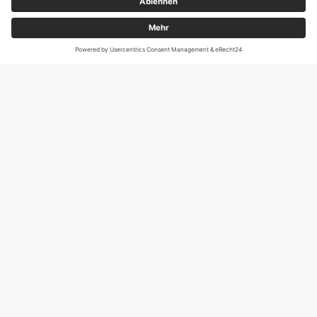
Magirus-Deutz-Str. 12, D-89077 Ulm
Tel.: 0731 95088941
DIE SCHNECKE