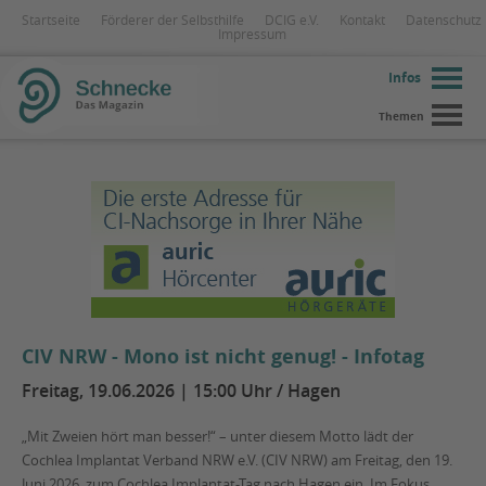
Startseite
Förderer der Selbsthilfe
DCIG e.V.
Kontakt
Datenschutz
Impressum
Infos
Themen
CIV NRW - Mono ist nicht genug! - Infotag
Freitag, 19.06.2026 | 15:00 Uhr / Hagen
„Mit Zweien hört man besser!“ – unter diesem Motto lädt der
Cochlea Implantat Verband NRW e.V. (CIV NRW) am Freitag, den 19.
Juni 2026, zum Cochlea Implantat-Tag nach Hagen ein. Im Fokus