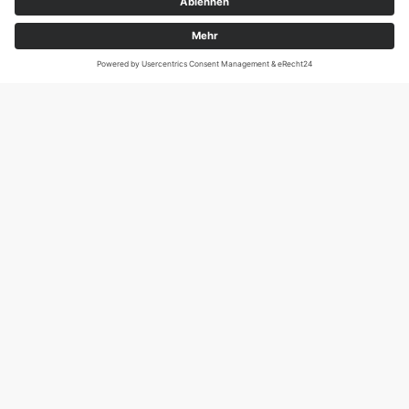
Magirus-Deutz-Str. 12, D-89077 Ulm
Tel.: 0731 95088941
DIE SCHNECKE