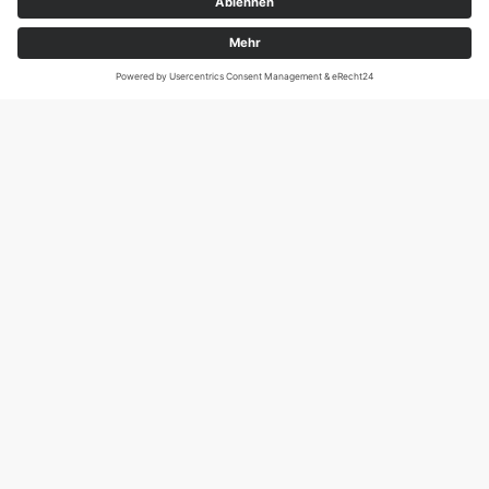
Magirus-Deutz-Str. 12, D-89077 Ulm
Tel.: 0731 95088941
DIE SCHNECKE