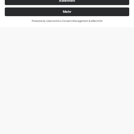
Magirus-Deutz-Str. 12, D-89077 Ulm
Tel.: 0731 95088941
DIE SCHNECKE