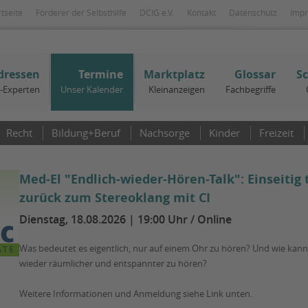
rtseite
Förderer der Selbsthilfe
DCIG e.V.
Kontakt
Datenschutz
Imp
dressen
Termine
Marktplatz
Glossar
S
I-Experten
Unser Kalender
Kleinanzeigen
Fachbegriffe
Recht
Bildung+Beruf
Nachsorge
Kinder
Freizeit
Med-El "Endlich-wieder-Hören-Talk": Einseitig 
zurück zum Stereoklang mit CI
Dienstag, 18.08.2026 | 19:00 Uhr / Online
Was bedeutet es eigentlich, nur auf einem Ohr zu hören? Und wie kann 
wieder räumlicher und entspannter zu hören?
Weitere Informationen und Anmeldung siehe Link unten.