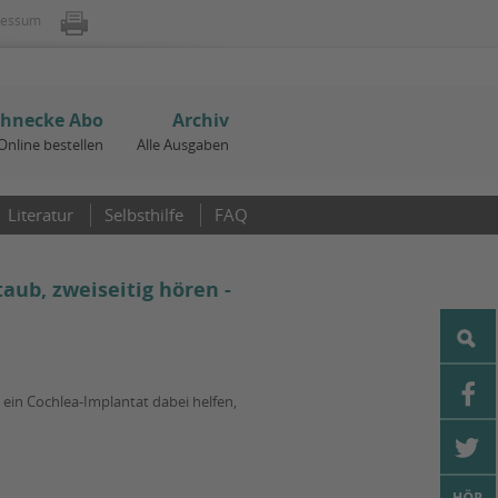
ressum
chnecke Abo
Archiv
Online bestellen
Alle Ausgaben
Literatur
Selbsthilfe
FAQ
taub, zweiseitig hören -
ein Cochlea-Implantat dabei helfen,