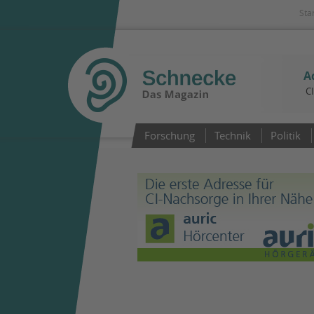
Sta
A
C
Forschung
Technik
Politik