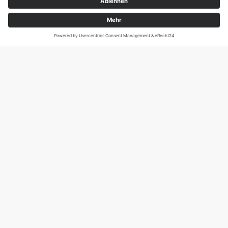
Magirus-Deutz-Str. 12, D-89077 Ulm
Tel.: 0731 95088941
DIE SCHNECKE