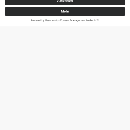
Magirus-Deutz-Str. 12, D-89077 Ulm
Tel.: 0731 95088941
DIE SCHNECKE