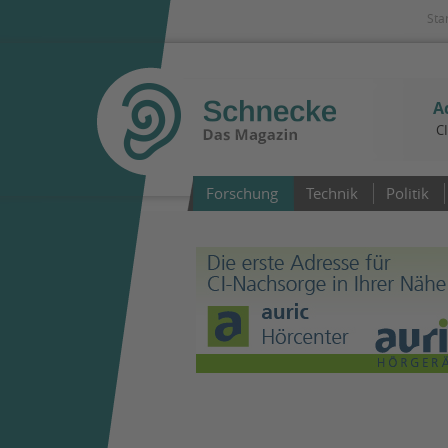
Sta
A
C
Forschung
Technik
Politik