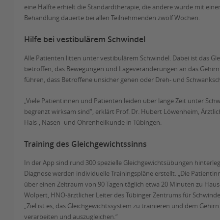
eine Hälfte erhielt die Standardtherapie, die andere wurde mit einer
Behandlung dauerte bei allen Teilnehmenden zwölf Wochen.
Hilfe bei vestibulärem Schwindel
Alle Patienten litten unter vestibulärem Schwindel. Dabei ist das 
betroffen, das Bewegungen und Lageveränderungen an das Gehirn
führen, dass Betroffene unsicher gehen oder Dreh- und Schwanksc
„Viele Patientinnen und Patienten leiden über lange Zeit unter Sc
begrenzt wirksam sind“, erklärt Prof. Dr. Hubert Löwenheim, Ärztlich
Hals-, Nasen- und Ohrenheilkunde in Tübingen.
Training des Gleichgewichtssinns
In der App sind rund 300 spezielle Gleichgewichtsübungen hinterleg
Diagnose werden individuelle Trainingspläne erstellt. „Die Patient
über einen Zeitraum von 90 Tagen täglich etwa 20 Minuten zu Hause
Wolpert, HNO-ärztlicher Leiter des Tübinger Zentrums für Schwind
„Ziel ist es, das Gleichgewichtssystem zu trainieren und dem Gehirn
verarbeiten und auszugleichen.“