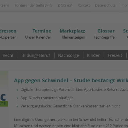
rtseite
Förderer der Selbsthilfe
DCIG e.V.
Kontakt
Datenschutz
Imp
dressen
Termine
Marktplatz
Glossar
S
I-Experten
Unser Kalender
Kleinanzeigen
Fachbegriffe
Recht
Bildung+Beruf
Nachsorge
Kinder
Freizeit
App gegen Schwindel – Studie bestätigt Wir
Digitale Therapie zeigt Potenzial: Eine App-basierte Reha redu
App-Nutzer trainieren häufiger.
Versorgungslücke: Gesetzliche Krankenkassen zahlen nicht
Eine digitale Übungstherapie kann bei Schwindel helfen. Forscher de
München und Aachen haben eine klinische Studie mit 212 Patientin