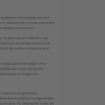
 signifikante Unterschiede zwischen
 im Durchschnitt um etwa zwei Drittel
ch weniger verbesserten.“
 App. Die Beschwerden nahmen in der
. Gemessen wurde dies anhand eines
nitt klar stärker verbesserte als in
ntrollgruppe erhielt lediglich eine
 angewendet wurde. Die deutlich
gleichbarkeit der Ergebnisse.
rzeit übernehmen gesetzliche
 des Anbieters heißt es, Anträge würden
g erstattet. Für Selbstzahler kostet die