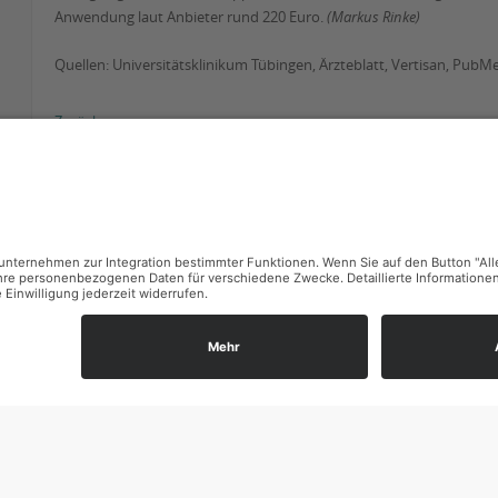
Anwendung laut Anbieter rund 220 Euro.
(Markus Rinke)
Quellen: Universitätsklinikum Tübingen, Ärzteblatt, Vertisan, PubM
Zurück