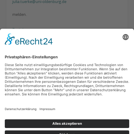
julia.tuerke@uni-oldenburg.de
melden.
Zurück