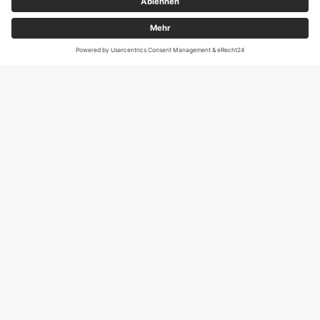
Magirus-Deutz-Str. 12, D-89077 Ulm
Tel.: 0731 95088941
DIE SCHNECKE