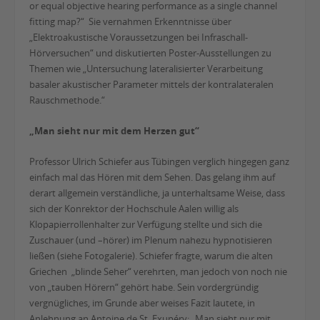
or equal objective hearing performance as a single channel
fitting map?“ Sie vernahmen Erkenntnisse über
„Elektroakustische Voraussetzungen bei Infraschall-
Hörversuchen“ und diskutierten Poster-Ausstellungen zu
Themen wie „Untersuchung lateralisierter Verarbeitung
basaler akustischer Parameter mittels der kontralateralen
Rauschmethode.“
„Man sieht nur mit dem Herzen gut“
Professor Ulrich Schiefer aus Tübingen verglich hingegen ganz
einfach mal das Hören mit dem Sehen. Das gelang ihm auf
derart allgemein verständliche, ja unterhaltsame Weise, dass
sich der Konrektor der Hochschule Aalen willig als
Klopapierrollenhalter zur Verfügung stellte und sich die
Zuschauer (und –hörer) im Plenum nahezu hypnotisieren
ließen (siehe Fotogalerie). Schiefer fragte, warum die alten
Griechen „blinde Seher“ verehrten, man jedoch von noch nie
von „tauben Hörern“ gehört habe. Sein vordergründig
vergnügliches, im Grunde aber weises Fazit lautete, in
Anlehnung an Antoine de St. Exupéry: „Man sieht nur mit