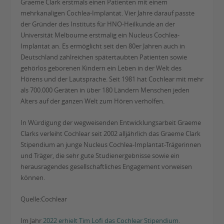
Graeme Clark erstmals einen Patienten mit einem
mehrkanaligen Cochlea-Implantat. Vier Jahre darauf passte
der Gründer des Instituts für HNO-Heilkunde an der
Universität Melbourne erstmalig ein Nucleus Cochlea-
Implantat an. Es ermöglicht seit den 80er Jahren auch in
Deutschland zahlreichen spätertaubten Patienten sowie
gehörlos geborenen Kindern ein Leben in der Welt des
Hörens und der Lautsprache. Seit 1981 hat Cochlear mit mehr
als 700.000 Geräten in über 180 Ländern Menschen jeden
Alters auf der ganzen Welt zum Hören verholfen.
In Würdigung der wegweisenden Entwicklungsarbeit Graeme
Clarks verleiht Cochlear seit 2002 alljährlich das Graeme Clark
Stipendium an junge Nucleus Cochlea-Implantat-Trägerinnen
und Träger, die sehr gute Studienergebnisse sowie ein
herausragendes gesellschaftliches Engagement vorweisen
können.
Quelle:Cochlear
Im Jahr
2022 erhielt Tim Lofi das Cochlear Stipendium
.