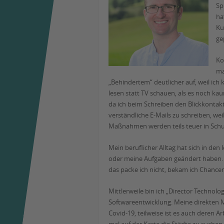
Sp
ha
Ku
ge
Ko
ma
„Behindertem“ deutlicher auf, weil ich
lesen statt TV schauen, als es noch k
da ich beim Schreiben den Blickkontak
verständliche E-Mails zu schreiben, w
Maßnahmen werden teils teuer in Schul
Mein beruflicher Alltag hat sich in den
oder meine Aufgaben geändert haben. D
das packe ich nicht, bekam ich Chanc
Mittlerweile bin ich „Director Techno
Softwareentwicklung. Meine direkten Mit
Covid-19, teilweise ist es auch deren A