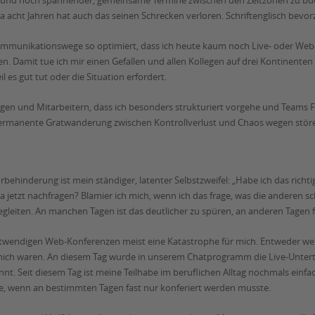
en und noch spannender, gemeinsame Termine zwischen den Zeitzonen zu 
wa acht Jahren hat auch das seinen Schrecken verloren. Schriftenglisch bevorz
mmunikationswege so optimiert, dass ich heute kaum noch Live- oder We
. Damit tue ich mir einen Gefallen und allen Kollegen auf drei Kontinenten 
 es gut tut oder die Situation erfordert.
en und Mitarbeitern, dass ich besonders strukturiert vorgehe und Teams Fr
e permanente Gratwanderung zwischen Kontrollverlust und Chaos wegen stör
örbehinderung ist mein ständiger, latenter Selbstzweifel: „Habe ich das rich
da jetzt nachfragen? Blamier ich mich, wenn ich das frage, was die anderen 
leiten. An manchen Tagen ist das deutlicher zu spüren, an anderen Tagen fa
wendigen Web-Konferenzen meist eine Katastrophe für mich. Entweder weil d
 mich waren. An diesem Tag wurde in unserem Chatprogramm die Live-Unterti
nnt. Seit diesem Tag ist meine Teilhabe im beruflichen Alltag nochmals einfa
 wenn an bestimmten Tagen fast nur konferiert werden musste.