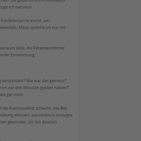
buchen. Die gesamte Kommunikation
uge ich natürlich.
b-Konferenzen brauche, um
ebenfalls. Meist spreche ich nur mit
eiraum lasse. Als Verantwortlicher
ender Einmischung.
tig verstanden? Wie war das gemeint?
schon vor drei Minuten geklärt haben?“
st gar nicht.
ie Audioqualität schlecht, das Bild
telung aktiviert: automatisch erzeugte
cher geworden. Ich bin deutlich