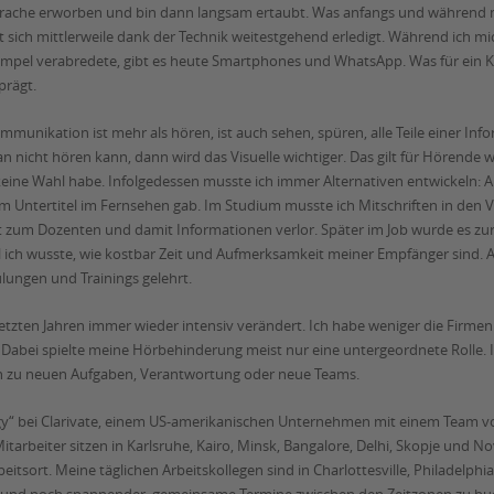
rache erworben und bin dann langsam ertaubt. Was anfangs und während m
t sich mittlerweile dank der Technik weitestgehend erledigt. Während ich 
mpel verabredete, gibt es heute Smartphones und WhatsApp. Was für ein Ko
prägt.
mmunikation ist mehr als hören, ist auch sehen, spüren, alle Teile einer I
n nicht hören kann, dann wird das Visuelle wichtiger. Das gilt für Hörende wi
 keine Wahl habe. Infolgedessen musste ich immer Alternativen entwickeln: A
aum Untertitel im Fernsehen gab. Im Studium musste ich Mitschriften in den
t zum Dozenten und damit Informationen verlor. Später im Job wurde es zur
eil ich wusste, wie kostbar Zeit und Aufmerksamkeit meiner Empfänger sind.
ungen und Trainings gelehrt.
 letzten Jahren immer wieder intensiv verändert. Ich habe weniger die Firmen
abei spielte meine Hörbehinderung meist nur eine untergeordnete Rolle. 
en zu neuen Aufgaben, Verantwortung oder neue Teams.
logy“ bei Clarivate, einem US-amerikanischen Unternehmen mit einem Team v
arbeiter sitzen in Karlsruhe, Kairo, Minsk, Bangalore, Delhi, Skopje und Nov
rbeitsort. Meine täglichen Arbeitskollegen sind in Charlottesville, Philadelp