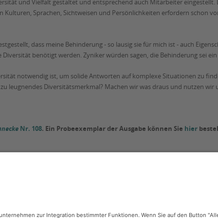
ität und Vielfalt gestaltet und entsprechend auch Mitarbeiter eingestellt. 
 von Kulturen, Sprachen, Sichtweisen und Persönlichkeiten erfordern schon vo
tgestellt, dass meine Behinderung - so lausig sie für mich ist - auch Eigen
e Diversität benötigt werden. Zyniker würden sagen, die Behinderung sei ein 
ersität notwendig ist, um solide Antworten auf komplexe Situationen zu find
 zu leugnendes Diversitätsmerkmal? Machen wir was draus und nutzen wir u
hnecke
Nr. 108
. Ein Probeexemplar der Ausgabe können Sie
hier
bestel