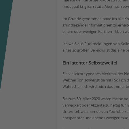
mal auf der Karte die Städte zu such
findet auf Englisch statt. Aber nach et
Im Grunde genommen habe ich alle Ko
grundlegende Informationen zu erhalten
einem oder wenigen Partnern. Eben weil
Ich weiß aus Rückmeldungen von Kolleg
eines so großen Bereichs ist das ein
Ein latenter Selbstzweifel
Ein vielleicht typisches Merkmal der H
Welcher Ton schwingt da mit? Soll ich 
Wahrscheinlich wird mich das immer beg
Bis zum 30. März 2020 waren meine not
verwackelt oder Akzente zu heftig für
Untertitel, wie man sie von YouTube ke
entspannter und abends weniger müde,