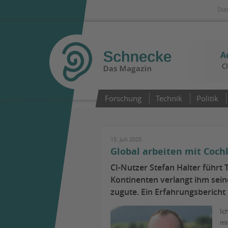
Sta
A
C
Forschung
Technik
Politik
15. Juli 2020
Global arbeiten mit Coch
CI-Nutzer Stefan Halter führt
Kontinenten verlangt ihm sei
zugute. Ein Erfahrungsbericht
Ic
mi