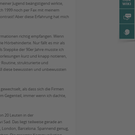
einer Jugend beängstigend wirkte,
mich 1999 noch per Fax mit meinem
ntrast! Aber diese Erfahrung hat mich
nformationen richtig empfangen. Wenn
e Hörbehinderte. Nur fällt es mir als
ls Steppke der 90er Jahre musste ich
 Vorlesungen kurz und knapp notieren,
 Routine, strukturierte und
 All diese bewussten und unbewussten
 gewechselt, als dass sich die Firmen
Im Gegenteil, immer wenn ich dachte,
on 20 Leuten in der
i Sad. Das liegt teilweise gerade an
hia, London, Barcelona. Spannend genug,