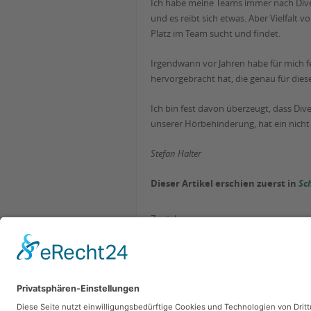
Ich habe meine Teams immer nach Divers
und es reibt sich etwas. Aber Vielfalt
Platz im Team sucht und findet.
Irgendwann vor Jahren habe für mich fes
hervorgebracht hat, die genau für dies
Ich bin fest davon überzeugt, dass Div
unserer Hörbehinderung, hat ein nicht
Stefan Halter
Dieser Artikel erschien zuerst in
Sc
Zurück