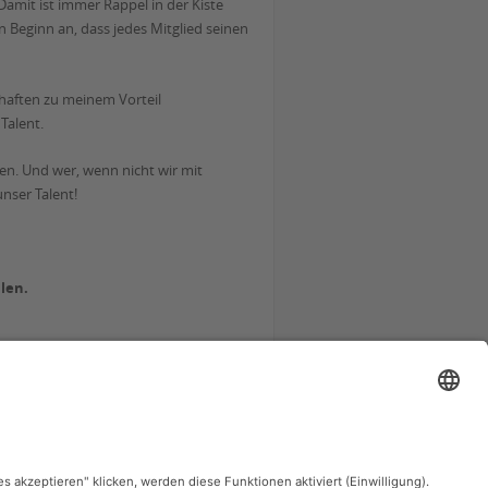
Damit ist immer Rappel in der Kiste
n Beginn an, dass jedes Mitglied seinen
schaften zu meinem Vorteil
Talent.
en. Und wer, wenn nicht wir mit
nser Talent!
len.