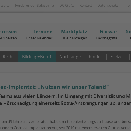
rtseite
Förderer der Selbsthilfe
DCIG e.V.
Kontakt
Datenschutz
Imp
dressen
Termine
Marktplatz
Glossar
S
I-Experten
Unser Kalender
Kleinanzeigen
Fachbegriffe
Recht
Bildung+Beruf
Nachsorge
Kinder
Freizeit
lea-Implantat: „Nutzen wir unser Talent!“
 Teams aus vielen Ländern. Im Umgang mit Diversität und Mi
ne Hörschädigung einerseits Extra-Anstrengungen ab, ande
h bin 39 Jahre alt, verheiratet, habe drei turbulente Jungs zu Hause und bin s
t einem Cochlea Implantat rechts, seit 2010 mit einem zweiten CI links verso