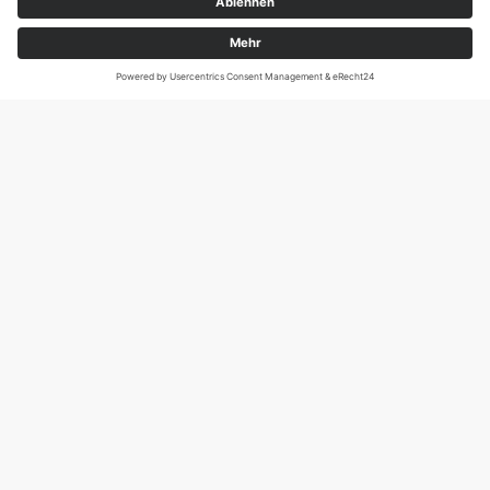
Magirus-Deutz-Str. 12, D-89077 Ulm
Tel.: 0731 95088941
DIE SCHNECKE