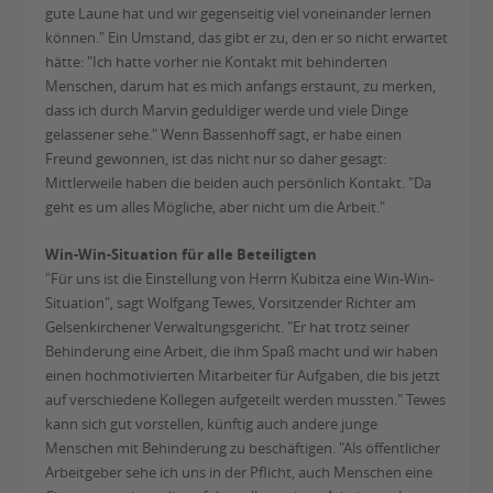
gute Laune hat und wir gegenseitig viel voneinander lernen
können." Ein Umstand, das gibt er zu, den er so nicht erwartet
hätte: "Ich hatte vorher nie Kontakt mit behinderten
Menschen, darum hat es mich anfangs erstaunt, zu merken,
dass ich durch Marvin geduldiger werde und viele Dinge
gelassener sehe." Wenn Bassenhoff sagt, er habe einen
Freund gewonnen, ist das nicht nur so daher gesagt:
Mittlerweile haben die beiden auch persönlich Kontakt. "Da
geht es um alles Mögliche, aber nicht um die Arbeit."
Win-Win-Situation für alle Beteiligten
"Für uns ist die Einstellung von Herrn Kubitza eine Win-Win-
Situation", sagt Wolfgang Tewes, Vorsitzender Richter am
Gelsenkirchener Verwaltungsgericht. "Er hat trotz seiner
Behinderung eine Arbeit, die ihm Spaß macht und wir haben
einen hochmotivierten Mitarbeiter für Aufgaben, die bis jetzt
auf verschiedene Kollegen aufgeteilt werden mussten." Tewes
kann sich gut vorstellen, künftig auch andere junge
Menschen mit Behinderung zu beschäftigen. "Als öffentlicher
Arbeitgeber sehe ich uns in der Pflicht, auch Menschen eine