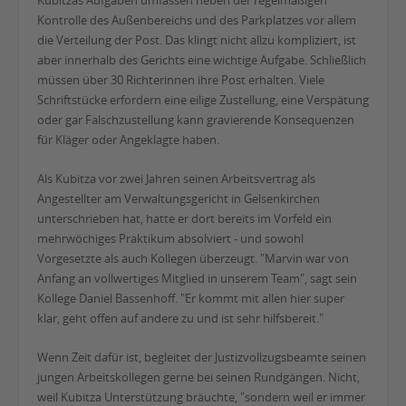
Kubitzas Aufgaben umfassen neben der regelmäßigen
Kontrolle des Außenbereichs und des Parkplatzes vor allem
die Verteilung der Post. Das klingt nicht allzu kompliziert, ist
aber innerhalb des Gerichts eine wichtige Aufgabe. Schließlich
müssen über 30 Richterinnen ihre Post erhalten. Viele
Schriftstücke erfordern eine eilige Zustellung, eine Verspätung
oder gar Falschzustellung kann gravierende Konsequenzen
für Kläger oder Angeklagte haben.
Als Kubitza vor zwei Jahren seinen Arbeitsvertrag als
Angestellter am Verwaltungsgericht in Gelsenkirchen
unterschrieben hat, hatte er dort bereits im Vorfeld ein
mehrwöchiges Praktikum absolviert - und sowohl
Vorgesetzte als auch Kollegen überzeugt. "Marvin war von
Anfang an vollwertiges Mitglied in unserem Team", sagt sein
Kollege Daniel Bassenhoff. "Er kommt mit allen hier super
klar, geht offen auf andere zu und ist sehr hilfsbereit."
Wenn Zeit dafür ist, begleitet der Justizvollzugsbeamte seinen
jungen Arbeitskollegen gerne bei seinen Rundgängen. Nicht,
weil Kubitza Unterstützung bräuchte, "sondern weil er immer