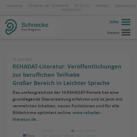
Startseite
Förderer der Selbsthilfe
DCIG e.V.
Kontakt
Datenschutz
Impressum
Infos
Themen
22. Juni 2021
REHADAT-Literatur: Veröffentlichungen
zur beruflichen Teilhabe
Großer Bereich in Leichter Sprache
Das umfangreichste der 14 REHADAT-Portale hat eine
grundlegende Überarbeitung erfahren und ist jetzt mit
vermehrten Inhalten, neuen Funktionen und für alle
Bildschirme optimiert online:
www.rehadat-
literatur.de
.