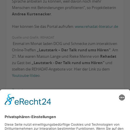
Sprache anbieten zu können, weil davon noch mehr
Menschen mit Behinderungen profitieren”, so Projektleiterin
Andrea Kurtenacker
.
Hier können Sie das Portal aufrufen:
www.rehadat-literatur.de
Quelle und Grafik: REHADAT
Einmal im Monat laden DCIG und Schnecke zum interaktiven
Online-Treffen
„Lautstark – Der Talk rund ums Hören“
. Am
21. Mai waren Maisun Lange und Rieke Menne von
Rehadat
zu Gast bei
„Lautstark - Der Talk rund ums Hören"
und
stellten die REHADAT-Angebote vor. Hier der Link zu dem
Youtoube-Video
.
Zurück