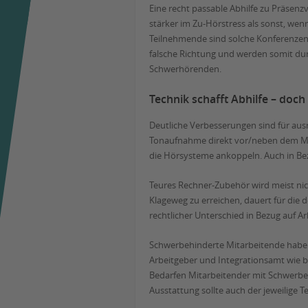
Eine recht passable Abhilfe zu Präse
stärker im Zu-Hörstress als sonst, we
Teilnehmende sind solche Konferenzen b
falsche Richtung und werden somit dur
Schwerhörenden.
Technik schafft Abhilfe – doc
Deutliche Verbesserungen sind für aus
Tonaufnahme direkt vor/neben dem Mund
die Hörsysteme ankoppeln. Auch in Be
Teures Rechner-Zubehör wird meist nich
Klageweg zu erreichen, dauert für die d
rechtlicher Unterschied in Bezug auf Ar
Schwerbehinderte Mitarbeitende haben 
Arbeitgeber und Integrationsamt wie b
Bedarfen Mitarbeitender mit Schwerbeh
Ausstattung sollte auch der jeweilige