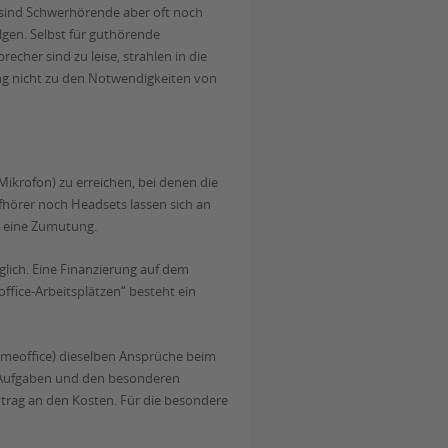
 sind Schwerhörende aber oft noch
lgen. Selbst für guthörende
cher sind zu leise, strahlen in die
ng nicht zu den Notwendigkeiten von
ikrofon) zu erreichen, bei denen die
hörer noch Headsets lassen sich an
e eine Zumutung.
glich. Eine Finanzierung auf dem
office-Arbeitsplätzen“ besteht ein
Homeoffice) dieselben Ansprüche beim
en Aufgaben und den besonderen
trag an den Kosten. Für die besondere