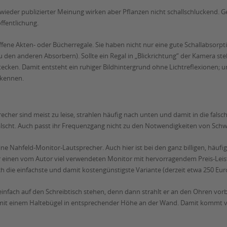
ieder publizierter Meinung wirken aber Pflanzen nicht schallschluckend. G
ffentlichung.
ene Akten- oder Bücherregale. Sie haben nicht nur eine gute Schallabsorpt
 den anderen Absorbern). Sollte ein Regal in „Blickrichtung“ der Kamera s
ecken. Damit entsteht ein ruhiger Bildhintergrund ohne Lichtreflexionen; un
rkennen.
echer sind meist zu leise, strahlen häufig nach unten und damit in die fals
älscht. Auch passt ihr Frequenzgang nicht zu den Notwendigkeiten von Sch
eine Nahfeld-Monitor-Lautsprecher. Auch hier ist bei den ganz billigen, häu
r einen vom Autor viel verwendeten Monitor mit hervorragendem Preis-Leis
h die einfachste und damit kostengünstigste Variante (derzeit etwa 250 Euro
 einfach auf den Schreibtisch stehen, denn dann strahlt er an den Ohren vorb
n mit einem Haltebügel in entsprechender Höhe an der Wand. Damit kommt vi