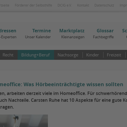
rtseite
Förderer der Selbsthilfe
DCIG e.V.
Kontakt
Datenschutz
Imp
dressen
Termine
Marktplatz
Glossar
S
I-Experten
Unser Kalender
Kleinanzeigen
Fachbegriffe
Recht
Bildung+Beruf
Nachsorge
Kinder
Freizeit
eoffice: Was Hörbeeinträchtigte wissen sollten
 arbeiten derzeit viele im Homeoffice. Für schwerhörend
auch Nachteile. Carsten Ruhe hat 10 Aspekte für eine gut
tragen.