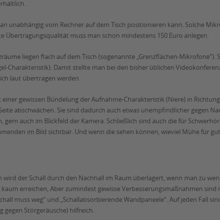
hältlich.
e man unabhängig vom Rechner auf dem Tisch positionieren kann. Solche M
 gute Übertragungsqualität muss man schon mindestens 150 Euro anlegen.
räume liegen flach auf dem Tisch (sogenannte „Grenzflächen-Mikrofone“). Si
el-Charakteristik). Damit stellte man bei den bisher üblichen Videokonfer
ich laut übertragen werden.
 einer gewissen Bündelung der Aufnahme-Charakteristik (Niere) in Richtung 
r Seite abschwächen. Sie sind dadurch auch etwas unempfindlicher gegen Nac
 gern auch im Blickfeld der Kamera. Schließlich sind auch die für Schwerh
hmenden im Bild sichtbar. Und wenn die sehen können, wieviel Mühe für gute
rd der Schall durch den Nachhall im Raum überlagert, wenn man zu wenig
l kaum erreichen, Aber zumindest gewisse Verbesserungsmaßnahmen sind 
hall muss weg“ und „Schallabsorbierende Wandpaneele“. Auf jeden Fall sind
 gegen Störgeräusche) hilfreich.