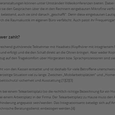
nzveranstaltungen können unter Umständen Videokonferenzen bieten. Dabei
nn sie den Gesprächen über die in den Rechnern eingebauten Mikrofine verfo
elastend, auch sie sind danach „geschafft“. Denn diese eingebauten Lautspre
ch die Raumakustik im eigenen Büro verfälscht. Auch passt ihr Frequenzga
h wer zahlt?
reichend guthörende Teilnehmer mit Headsets (Kopfhörer mit integriertem M
 erfolgt und die den Schall direkt an die Ohren bringen. Aber weder Kopf
zug auf den Tragekomfort über Hörgeräten bzw. Sprachprozessoren sind si
t von den Kassen erstattet und ist deshalb für viele Betroffene unerschwin
erzeitige Situation viel zu lange. Zwischen „Mobilarbeitsplätzen“ und „Home
beitsschutz/-sicherheit und Ausstattung.[1][2][3]
bei einem Telearbeitsplatz (so die rechtlich richtige Bezeichnung für ein 
ei einem Arbeitsplatz in der Firma. Der Telearbeitsplatz zu Hause muss d
inderung angepasst sein/werden. Das Integrationsamt beteiligt sich auf An
 Technische Beratungsdienst einbezogen werden.[4]