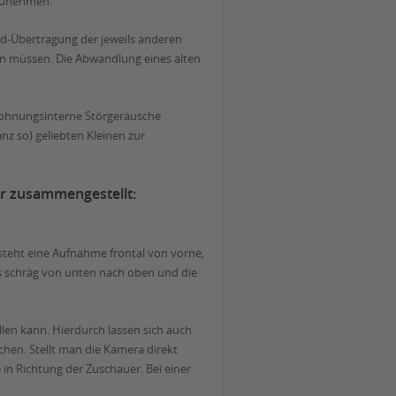
rzunehmen.
ld-Übertragung der jeweils anderen
en müssen. Die Abwandlung eines alten
wohnungsinterne Störgeräusche
z so) geliebten Kleinen zur
er zusammengestellt:
steht eine Aufnahme frontal von vorne,
was schräg von unten nach oben und die
llen kann. Hierdurch lassen sich auch
hen. Stellt man die Kamera direkt
n Richtung der Zuschauer. Bei einer