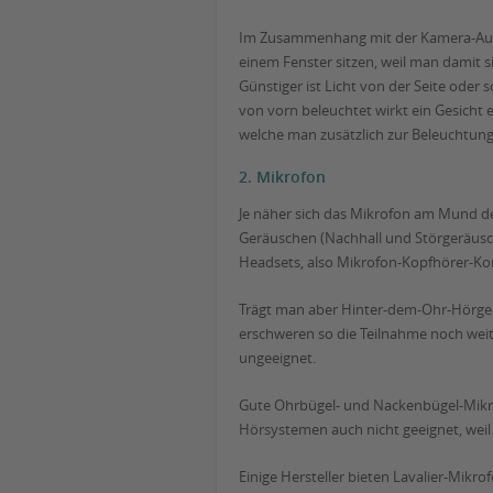
Im Zusammenhang mit der Kamera-Aufstel
einem Fenster sitzen, weil man damit s
Günstiger ist Licht von der Seite oder
von vorn beleuchtet wirkt ein Gesicht 
welche man zusätzlich zur Beleuchtung 
2. Mikrofon
Je näher sich das Mikrofon am Mund de
Geräuschen (Nachhall und Störgeräusch
Headsets, also Mikrofon-Kopfhörer-K
Trägt man aber Hinter-dem-Ohr-Hörger
erschweren so die Teilnahme noch weite
ungeeignet.
Gute Ohrbügel- und Nackenbügel-Mikrof
Hörsystemen auch nicht geeignet, weil 
Einige Hersteller bieten Lavalier-Mikr