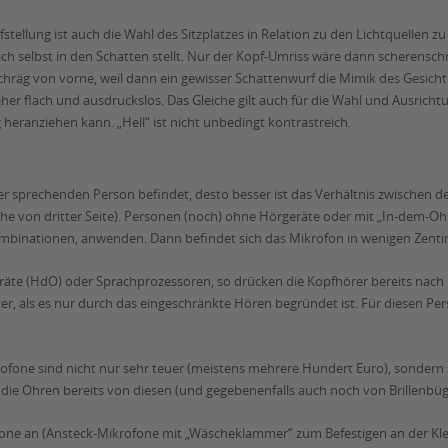
lung ist auch die Wahl des Sitzplatzes in Relation zu den Lichtquellen zu 
ich selbst in den Schatten stellt. Nur der Kopf-Umriss wäre dann scherenschn
 schräg von vorne, weil dann ein gewisser Schattenwurf die Mimik des Gesich
eher flach und ausdruckslos. Das Gleiche gilt auch für die Wahl und Ausrich
heranziehen kann. „Hell“ ist nicht unbedingt kontrastreich.
r sprechenden Person befindet, desto besser ist das Verhältnis zwischen 
e von dritter Seite). Personen (noch) ohne Hörgeräte oder mit „In-dem-Ohr
ombinationen, anwenden. Dann befindet sich das Mikrofon in wenigen Zen
äte (HdO) oder Sprachprozessoren, so drücken die Kopfhörer bereits nac
r, als es nur durch das eingeschränkte Hören begründet ist. Für diesen Pe
one sind nicht nur sehr teuer (meistens mehrere Hundert Euro), sondern si
die Ohren bereits von diesen (und gegebenenfalls auch noch von Brillenbüge
ofone an (Ansteck-Mikrofone mit „Wäscheklammer“ zum Befestigen an der Kleid