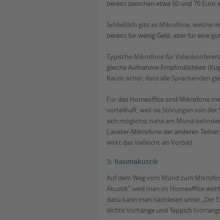
bereits zwischen etwa 50 und 70 Euro er
Schließlich gibt es Mikrofone, welch
bereits für wenig Geld, aber für eine
Typische Mikrofone für Videokonferenz
gleiche Aufnahme-Empfindlichkeit (Kug
Raum sicher, dass alle Sprechenden gle
Für das Homeoffice sind Mikrofone mit
vorteilhaft, weil sie Störungen von de
sich möglichst nahe am Mund befinden,
Lavalier-Mikrofone der anderen Teilne
wirkt das vielleicht als Vorbild.
3. Raumakustik
Auf dem Weg vom Mund zum Mikrofon wi
Akustik“ wird man im Homeoffice woh
dazu kann man nachlesen unter „Der Sc
dichte Vorhänge und Teppich (vorrangig