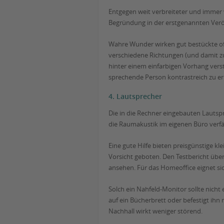
Entgegen weit verbreiteter und immer w
Begründung in der erstgenannten Verö
Wahre Wunder wirken gut bestückte off
verschiedene Richtungen (und damit zu
hinter einem einfarbigen Vorhang verst
sprechende Person kontrastreich zu e
4. Lautsprecher
Die in die Rechner eingebauten Lautspr
die Raumakustik im eigenen Büro verf
Eine gute Hilfe bieten preisgünstige kl
Vorsicht geboten. Den Testbericht übe
ansehen. Für das Homeoffice eignet sic
Solch ein Nahfeld-Monitor sollte nicht
auf ein Bücherbrett oder befestigt ih
Nachhall wirkt weniger störend.