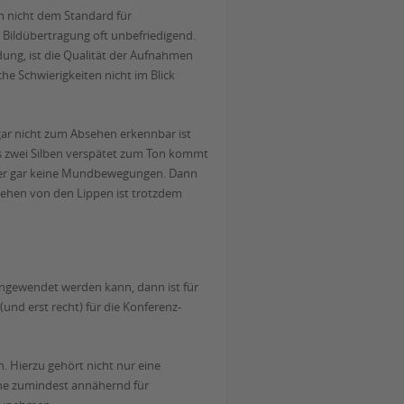
m nicht dem Standard für
 Bildübertragung oft unbefriedigend.
dung, ist die Qualität der Aufnahmen
e Schwierigkeiten nicht im Blick
gar nicht zum Absehen erkennbar ist
als zwei Silben verspätet zum Ton kommt
aber gar keine Mundbewegungen. Dann
sehen von den Lippen ist trotzdem
angewendet werden kann, dann ist für
nd erst recht) für die Konferenz-
. Hierzu gehört nicht nur eine
che zumindest annähernd für