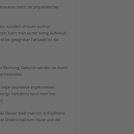
enaueres steht mit physikalischer
ion, sondern streuen auch in
tehen, kann man es mit wenig Aufwand
d bei geeigneter Farbwahl ist die
che Richtung. Dadurch werden sie durch
werhörenden.
fig sogar paarweise angebotenen,
tungs-Verhältnis kann man hier
).
ei. Besser stellt man ihn in Kopfhöhe
el Direktschall zum Hörer und der