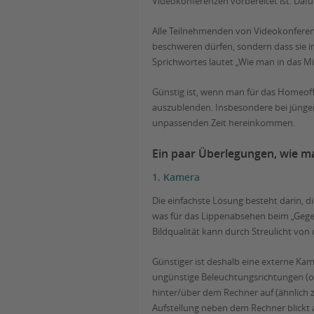
Videokonferenzen vorbereitet ist. D
Alle Teilnehmenden von Videokonferenze
beschweren dürfen, sondern dass sie i
Sprichwortes lautet „Wie man in das Mi
Günstig ist, wenn man für das Homeof
auszublenden. Insbesondere bei jünger
unpassenden Zeit hereinkommen.
Ein paar Überlegungen, wie ma
1. Kamera
Die einfachste Lösung besteht darin, 
was für das Lippenabsehen beim „Gegenü
Bildqualität kann durch Streulicht vo
Günstiger ist deshalb eine externe Kam
ungünstige Beleuchtungsrichtungen (od
hinter/über dem Rechner auf (ähnlich 
Aufstellung neben dem Rechner blickt 