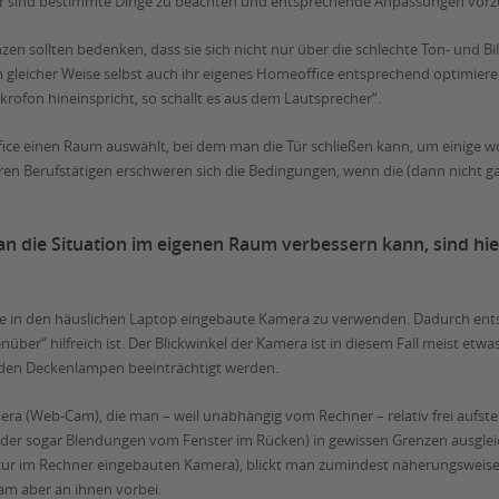
afür sind bestimmte Dinge zu beachten und entsprechende Anpassungen vo
n sollten bedenken, dass sie sich nicht nur über die schlechte Ton- und Bi
n gleicher Weise selbst auch ihr eigenes Homeoffice entsprechend optimier
krofon hineinspricht, so schallt es aus dem Lautsprecher“.
fice einen Raum auswählt, bei dem man die Tür schließen kann, um einige 
en Berufstätigen erschweren sich die Bedingungen, wenn die (dann nicht gan
n die Situation im eigenen Raum verbessern kann, sind hi
die in den häuslichen Laptop eingebaute Kamera zu verwenden. Dadurch ent
ber“ hilfreich ist. Der Blickwinkel der Kamera ist in diesem Fall meist et
n den Deckenlampen beeinträchtigt werden.
era (Web-Cam), die man – weil unabhängig vom Rechner – relativ frei aufste
er sogar Blendungen vom Fenster im Rücken) in gewissen Grenzen ausgleic
zur im Rechner eingebauten Kamera), blickt man zumindest näherungsweise i
am aber an ihnen vorbei.