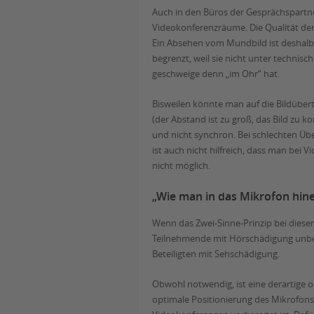
Auch in den Büros der Gesprächspartn
Videokonferenzräume. Die Qualität der
Ein Absehen vom Mundbild ist deshalb n
begrenzt, weil sie nicht unter techni
geschweige denn „im Ohr“ hat.
Bisweilen könnte man auf die Bildüber
(der Abstand ist zu groß, das Bild zu 
und nicht synchron. Bei schlechten Ü
ist auch nicht hilfreich, dass man be
nicht möglich.
„Wie man in das Mikrofon hine
Wenn das Zwei-Sinne-Prinzip bei diese
Teilnehmende mit Hörschädigung unbedi
Beteiligten mit Sehschädigung.
Obwohl notwendig, ist eine derartige o
optimale Positionierung des Mikrofon