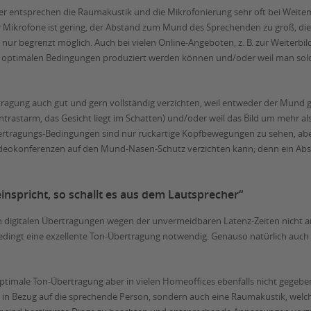
er entsprechen die Raumakustik und die Mikrofonierung sehr oft bei Weite
 Mikrofone ist gering, der Abstand zum Mund des Sprechenden zu groß, die
ur begrenzt möglich. Auch bei vielen Online-Angeboten, z. B. zur Weiterbil
sch optimalen Bedingungen produziert werden können und/oder weil man solch
tragung auch gut und gern vollständig verzichten, weil entweder der Mund 
kontrastarm, das Gesicht liegt im Schatten) und/oder weil das Bild um mehr 
bertragungs-Bedingungen sind nur ruckartige Kopfbewegungen zu sehen, 
i Videokonferenzen auf den Mund-Nasen-Schutz verzichten kann; denn ein Ab
inspricht, so schallt es aus dem Lautsprecher“
n digitalen Übertragungen wegen der unvermeidbaren Latenz-Zeiten nicht 
ngt eine exzellente Ton-Übertragung notwendig. Genauso natürlich auch (u
ptimale Ton-Übertragung aber in vielen Homeoffices ebenfalls nicht gegeben
s in Bezug auf die sprechende Person, sondern auch eine Raumakustik, wel