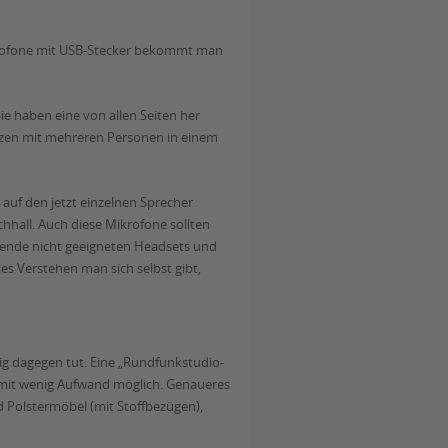
ikrofone mit USB-Stecker bekommt man
e haben eine von allen Seiten her
enzen mit mehreren Personen in einem
auf den jetzt einzelnen Sprecher
hhall. Auch diese Mikrofone sollten
örende nicht geeigneten Headsets und
s Verstehen man sich selbst gibt,
 dagegen tut. Eine „Rundfunkstudio-
mit wenig Aufwand möglich. Genaueres
 Polstermöbel (mit Stoffbezügen),