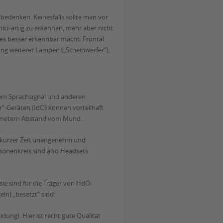
bedenken. Keinesfalls sollte man vor
itt-artig zu erkennen, mehr aber nicht.
tes besser erkennbar macht. Frontal
tung weiterer Lampen („Scheinwerfer“),
dem Sprachsignal und anderen
“-Geräten (IdO) können vorteilhaft
timetern Abstand vom Mund.
h kurzer Zeit unangenehm und
rsonenkreis sind also Headsets
e sind für die Träger von HdO-
ln) „besetzt“ sind.
ung). Hier ist recht gute Qualität