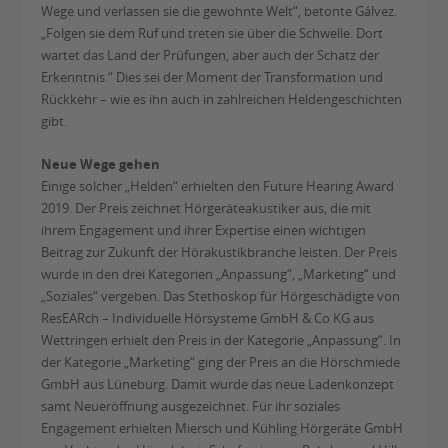
Wege und verlassen sie die gewohnte Welt“, betonte Gálvez.
„Folgen sie dem Ruf und treten sie über die Schwelle. Dort
wartet das Land der Prüfungen, aber auch der Schatz der
Erkenntnis.“ Dies sei der Moment der Transformation und
Rückkehr – wie es ihn auch in zahlreichen Heldengeschichten
gibt.
Neue Wege gehen
Einige solcher „Helden“ erhielten den Future Hearing Award
2019. Der Preis zeichnet Hörgeräteakustiker aus, die mit
ihrem Engagement und ihrer Expertise einen wichtigen
Beitrag zur Zukunft der Hörakustikbranche leisten. Der Preis
wurde in den drei Kategorien „Anpassung“, „Marketing“ und
„Soziales“ vergeben. Das Stethoskop für Hörgeschädigte von
ResEARch – Individuelle Hörsysteme GmbH & Co KG aus
Wettringen erhielt den Preis in der Kategorie „Anpassung“. In
der Kategorie „Marketing“ ging der Preis an die Hörschmiede
GmbH aus Lüneburg. Damit wurde das neue Ladenkonzept
samt Neueröffnung ausgezeichnet. Für ihr soziales
Engagement erhielten Miersch und Kühling Hörgeräte GmbH