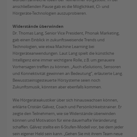
anschließenden Pause gab es die Möglichkeit, CI- und
Hörgeräte-Technologien auszuprobieren.
Widerstände überwinden
Dr. Thomas Lang, Senior Vice President, Phonak Marketing,
gab einen Einblick in zukunftsweisende Trends und
Technologien, wie etwa Machine Learning bei
Hörgeräteanwendungen. Laut Lang spielt die künstliche
Intelligenz eine immer wichtigere Rolle, z.B. um genauere
Vorhersagen treffen zu können. „Auch eSolutions, Sensoren
und Konnektivität gewinnen an Bedeutung“, erläuterte Lang.
Bewusstseinsgesteuerte Hörsysteme seien noch
Zukunftsmusik, könnten aber ebenfalls kommen.
Wie Hörgeräteakustiker über sich hinauswachsen können,
erklärte Cristián Gálvez, Coach und Persönlichkeitstrainer. Er
zeigte den Teilnehmern, wie sie Widerstände überwinden
können und Motivation für eine dauerhafte Veränderung
schaffen. Gálvez stellte ein 6-Stufen-Modell vor, bei dem jeder
sein eigener Held sein kann. „Gehen Sie mit ihrem Team neue