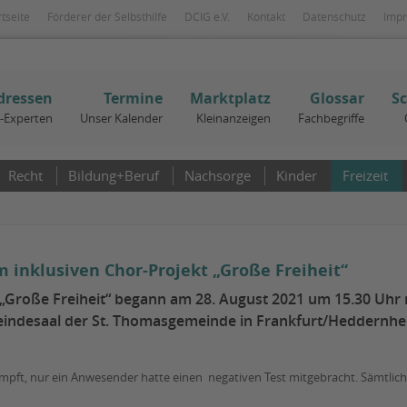
rtseite
Förderer der Selbsthilfe
DCIG e.V.
Kontakt
Datenschutz
Imp
dressen
Termine
Marktplatz
Glossar
S
I-Experten
Unser Kalender
Kleinanzeigen
Fachbegriffe
Recht
Bildung+Beruf
Nachsorge
Kinder
Freizeit
 inklusiven Chor-Projekt „Große Freiheit“
 „Große Freiheit“ begann am 28. August 2021 um 15.30 Uhr 
indesaal der St. Thomasgemeinde in Frankfurt/Heddernheim
impft, nur ein Anwesender hatte einen negativen Test mitgebracht. Sämt