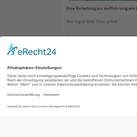
Eine Einladung zur Aufführung am 02
Text: Ingrid Kratz Fotos: privat
Zurück