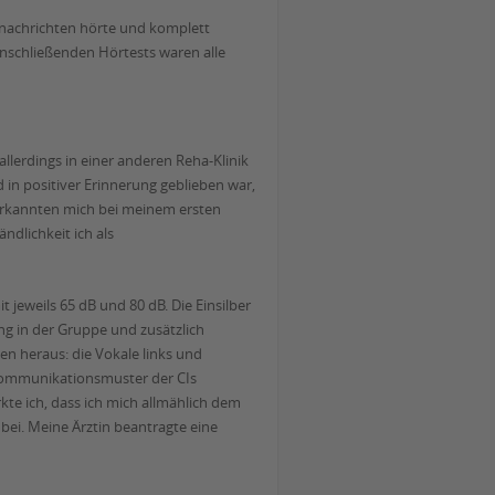
rsnachrichten hörte und komplett
anschließenden Hörtests waren alle
lerdings in einer anderen Reha-Klinik
d in positiver Erinnerung geblieben war,
 erkannten mich bei meinem ersten
ndlichkeit ich als
jeweils 65 dB und 80 dB. Die Einsilber
ing in der Gruppe und zusätzlich
en heraus: die Vokale links und
 Kommunikationsmuster der CIs
te ich, dass ich mich allmählich dem
 bei. Meine Ärztin beantragte eine