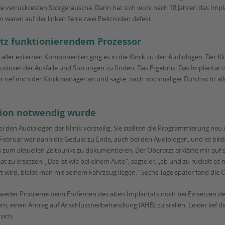
e verrücktesten Störgeräusche. Dann hat sich wohl nach 18 Jahren das Impl
en waren auf der linken Seite zwei Elektroden defekt.
otz funktionierendem Prozessor
ler externen Komponenten ging es in die Klinik zu den Audiologen. Der Kl
löser der Ausfälle und Störungen zu finden. Das Ergebnis: Das Implantat is
er rief mich der Klinikmanager an und sagte, nach nochmaliger Durchsicht al
ion notwendig wurde
i den Audiologen der Klinik vorstellig. Sie stellten die Programmierung neu
ebruar war dann die Geduld zu Ende, auch bei den Audiologen, und es blieb 
s zum aktuellen Zeitpunkt zu dokumentieren. Der Oberarzt erklärte mir au
at zu ersetzen: „Das ist wie bei einem Auto“, sagte er, „ab und zu ruckelt e
 wird, bleibt man mit seinem Fahrzeug liegen.“ Sechs Tage später fand die O
ab weder Probleme beim Entfernen des alten Implantats noch bei Einsetzen d
rum, einen Antrag auf Anschlussheilbehandlung (AHB) zu stellen. Leider lief d
sich.