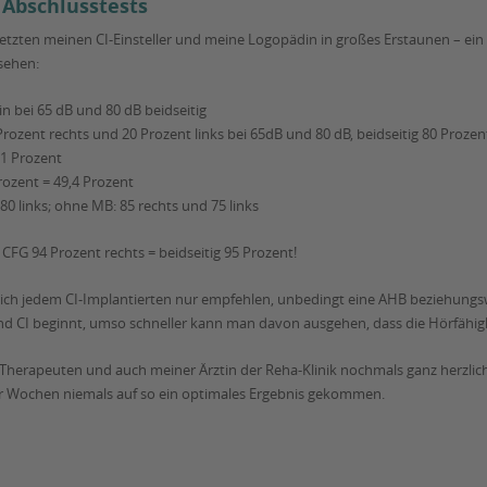
e Abschlusstests
tzten meinen CI-Einsteller und meine Logopädin in großes Erstaunen – ein s
sehen:
in bei 65 dB und 80 dB beidseitig
 Prozent rechts und 20 Prozent links bei 65dB und 80 dB, beidseitig 80 Proz
91 Prozent
rozent = 49,4 Prozent
80 links; ohne MB: 85 rechts und 75 links
CFG 94 Prozent rechts = beidseitig 95 Prozent!
 ich jedem CI-Implantierten nur empfehlen, unbedingt eine AHB beziehung
 CI beginnt, umso schneller kann man davon ausgehen, dass die Hörfähigke
 Therapeuten und auch meiner Ärztin der Reha-Klinik nochmals ganz herzl
r Wochen niemals auf so ein optimales Ergebnis gekommen.