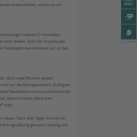
antat verabschiedet, schoss es mir
inikmanager meines CI-Herstellers
t nicht defekt, doch die Ursache der
ler Testergebnisse könne es nur an der
 ein, doch zwei Wochen später
mir nur die Reimplantation. Es folgten
f seine freundliche und zuvorkommende
s mal, dann kommen die ersten
P statt.
es neuen. Nach drei Tagen konnte ich
ie Antragstellung genauso ruckelig wie