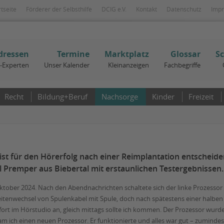
rtseite
Förderer der Selbsthilfe
DCIG e.V.
Kontakt
Datenschutz
Imp
dressen
Termine
Marktplatz
Glossar
S
I-Experten
Unser Kalender
Kleinanzeigen
Fachbegriffe
Recht
Bildung+Beruf
Nachsorge
Kinder
Freizeit
 ist für den Hörerfolg nach einer Reimplantation entscheide
l Premper aus Biebertal mit erstaunlichen Testergebnissen.
tober 2024. Nach den Abendnachrichten schaltete sich der linke Prozessor e
Seitenwechsel von Spulenkabel mit Spule, doch nach spätestens einer halbe
fort im Hörstudio an, gleich mittags sollte ich kommen. Der Prozessor wurde
m ich einen neuen Prozessor. Er funktionierte und alles war gut – zuminde