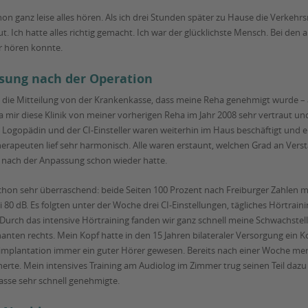
n ganz leise alles hören. Als ich drei Stunden später zu Hause die Verkeh
 Ich hatte alles richtig gemacht. Ich war der glücklichste Mensch. Bei den 
er hören konnte.
ssung nach der Operation
ie Mitteilung von der Krankenkasse, dass meine Reha genehmigt wurde – al
. Da mir diese Klinik von meiner vorherigen Reha im Jahr 2008 sehr vertraut un
ie Logopädin und der CI-Einsteller waren weiterhin im Haus beschäftigt und
erapeuten lief sehr harmonisch. Alle waren erstaunt, welchen Grad an Verstä
 nach der Anpassung schon wieder hatte.
on sehr überraschend: beide Seiten 100 Prozent nach Freiburger Zahlen mit 
ei 80 dB. Es folgten unter der Woche drei CI-Einstellungen, tägliches Hörtrain
 Durch das intensive Hörtraining fanden wir ganz schnell meine Schwachstell
anten rechts. Mein Kopf hatte in den 15 Jahren bilateraler Versorgung ein
eimplantation immer ein guter Hörer gewesen. Bereits nach einer Woche merk
herte. Mein intensives Training am Audiolog im Zimmer trug seinen Teil dazu
sse sehr schnell genehmigte.