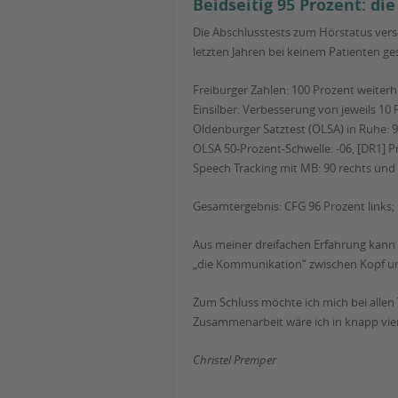
Beidseitig 95 Prozent: di
Die Abschlusstests zum Hörstatus verse
letzten Jahren bei keinem Patienten ge
Freiburger Zahlen: 100 Prozent weiterh
Einsilber: Verbesserung von jeweils 10
Oldenburger Satztest (OLSA) in Ruhe: 
OLSA 50-Prozent-Schwelle: -06, [DR1] P
Speech Tracking mit MB: 90 rechts und 
Gesamtergebnis: CFG 96 Prozent links; 
Aus meiner dreifachen Erfahrung kann
„die Kommunikation“ zwischen Kopf und
Zum Schluss möchte ich mich bei allen
Zusammenarbeit wäre ich in knapp vie
Christel Premper