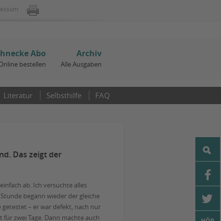
ressum
chnecke Abo
Archiv
Online bestellen
Alle Ausgaben
Literatur
Selbsthilfe
FAQ
nd. Das zeigt der
infach ab. Ich versuchte alles
n Stunde begann wieder der gleiche
 getestet – er war defekt, nach nur
st für zwei Tage. Dann machte auch