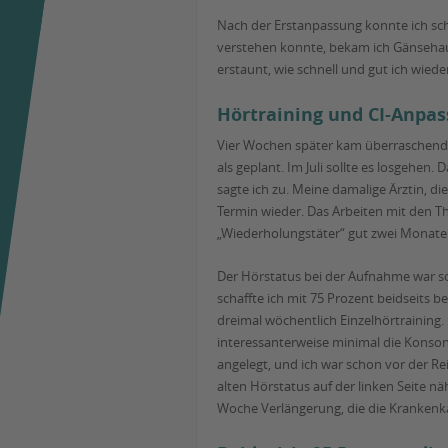
Nach der Erstanpassung konnte ich scho
verstehen konnte, bekam ich Gänsehaut.
erstaunt, wie schnell und gut ich wied
Hörtraining und CI-Anpa
Vier Wochen später kam überraschend d
als geplant. Im Juli sollte es losgehen
sagte ich zu. Meine damalige Ärztin, d
Termin wieder. Das Arbeiten mit den Th
„Wiederholungstäter“ gut zwei Monate
Der Hörstatus bei der Aufnahme war sch
schaffte ich mit 75 Prozent beidseits b
dreimal wöchentlich Einzelhörtraining.
interessanterweise minimal die Konson
angelegt, und ich war schon vor der R
alten Hörstatus auf der linken Seite nä
Woche Verlängerung, die die Krankenka