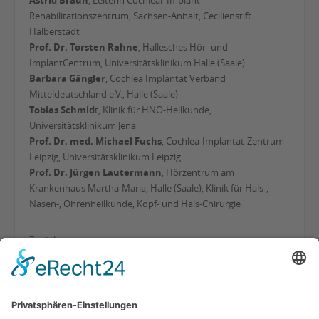
Astrid Braun
, Leiterin Cochlear-Implant-
Rehabilitationszentrum, Sachsen-Anhalt, Cecilienstift
Halberstadt
Prof. Dr. Torsten Rahne
, Hallesches Hör- und
ImplantCentrum, Universitätsklinikum Halle (Saale)
Barbara Gängler
, Cochlea Implantat Verband
Mitteldeutschland e.V., Halle (Saale)
Tobias Schmid
t, Klinik für HNO-Heilkunde,
Universitätsklinikum Jena
Prof. Dr. med. Michael Fuchs
, Cochlea-Implantat-Zentrum
Leipzig, Universitätsklinikum Leipzig
Prof. Dr. Jürgen Lautermann
, Hörzentrum am
Krankenhaus Martha-Maria, Halle (Saale), Klinik für Hals-,
Nasen-, Ohrenheilkunde, Kopf- und Hals-Chirurgie
Zurück