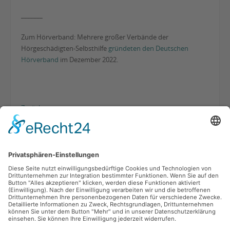
_______
Zum Hörverband: Mehrere großer Verbände der
Hörgeschädigten-Selbsthilfe
gründeten den Deutschen
Hörverband
im Dezember 2022.
Zurück