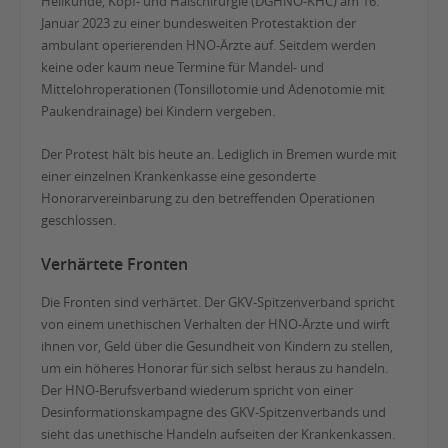
Heilkunde, Kopf- und Halschirurgie (DGHNO-KHC) am 16.
Januar 2023 zu einer bundesweiten Protestaktion der
ambulant operierenden HNO-Ärzte auf. Seitdem werden
keine oder kaum neue Termine für Mandel- und
Mittelohroperationen (Tonsillotomie und Adenotomie mit
Paukendrainage) bei Kindern vergeben.
Der Protest hält bis heute an. Lediglich in Bremen wurde mit
einer einzelnen Krankenkasse eine gesonderte
Honorarvereinbarung zu den betreffenden Operationen
geschlossen.
Verhärtete Fronten
Die Fronten sind verhärtet. Der GKV-Spitzenverband spricht
von einem unethischen Verhalten der HNO-Ärzte und wirft
ihnen vor, Geld über die Gesundheit von Kindern zu stellen,
um ein höheres Honorar für sich selbst heraus zu handeln.
Der HNO-Berufsverband wiederum spricht von einer
Desinformationskampagne des GKV-Spitzenverbands und
sieht das unethische Handeln aufseiten der Krankenkassen.