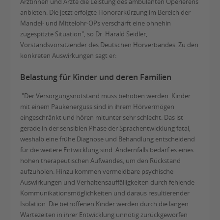
Ärztinnen und Ärzte die Leistung des ambulanten Operierens
anbieten. Die jetzt erfolgte Honorarkürzung im Bereich der
Mandel- und Mittelohr-OPs verschärft eine ohnehin
zugespitzte Situation", so Dr. Harald Seidler,
Vorstandsvorsitzender des Deutschen Hörverbandes. Zu den
konkreten Auswirkungen sagt er:
Belastung für Kinder und deren Familien
"Der Versorgungsnotstand muss behoben werden. Kinder
mit einem Paukenerguss sind in ihrem Hörvermögen
eingeschränkt und hören mitunter sehr schlecht. Das ist
gerade in der sensiblen Phase der Sprachentwicklung fatal,
weshalb eine frühe Diagnose und Behandlung entscheidend
für die weitere Entwicklung sind. Andernfalls bedarf es eines
hohen therapeutischen Aufwandes, um den Rückstand
aufzuholen. Hinzu kommen vermeidbare psychische
Auswirkungen und Verhaltensauffälligkeiten durch fehlende
Kommunikationsmöglichkeiten und daraus resultierender
Isolation. Die betroffenen Kinder werden durch die langen
Wartezeiten in ihrer Entwicklung unnötig zurückgeworfen