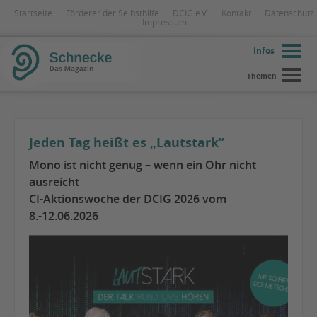
Startseite
Förderer der Selbsthilfe
DCIG e.V.
Kontakt
Datenschutz
Impressum
Infos
Themen
Jeden Tag heißt es „Lautstark”
Mono ist nicht genug – wenn ein Ohr nicht
ausreicht
CI-Aktionswoche der DCIG 2026 vom
8.-12.06.2026