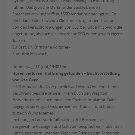
Cytomegalie-Virus (CMV) zu einer einseitigen Hörstörung
führen. Das typische Merkmal der ausbleibenden
Sprachentwicklung trifft auf SSD-Kinder nur bedingt zu. Dr.
Christiane Koitschev vom Klinikum Stuttgart berichtet uns
von den Herausforderungen von SSD bei Kindern. Sowohl die
angeborene, als auch die erworbene SSD haben jeweils eigene
Tücken.
Zu Gast: Dr. Christiane Koitschev
Zoomlink Mittwoch
Donnerstag, 11. Juni, 19:30 Uhr
Hören verloren, Hoffnung gefunden – Buchvorstellung
von Uta Over
2023 ertaubte Uta Over plötzlich auf einem Ohr. Ehrlich und
berührend beschreibt sie in ihrem Buch den Weg vom
Hörverlust zum Leben mit einem Cochlea-Implantat. Dabei
begegnet sie Angst, Unsicherheit und Trauer – und findet
zugleich Wundersames.
Im heutigen Lautstark-Talk stellt sie ihr Buch vor, liest
ausgewählte Passagen und lädt zum Gespräch ein – über den
Inhalt, aber auch über den Weg vom Erleben zum Schreiben