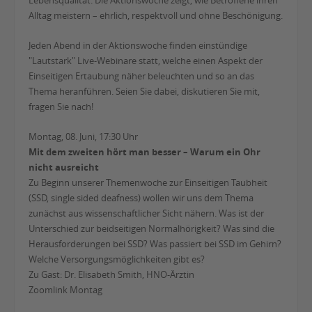
Lebensqualität. Die Aktionswoche zeigt, wie Betroffene ihren
Alltag meistern – ehrlich, respektvoll und ohne Beschönigung.
Jeden Abend in der Aktionswoche finden einstündige
"Lautstark" Live-Webinare statt, welche einen Aspekt der
Einseitigen Ertaubung näher beleuchten und so an das
Thema heranführen. Seien Sie dabei, diskutieren Sie mit,
fragen Sie nach!
Montag, 08. Juni, 17:30 Uhr
Mit dem zweiten hört man besser – Warum ein Ohr
nicht ausreicht
Zu Beginn unserer Themenwoche zur Einseitigen Taubheit
(SSD, single sided deafness) wollen wir uns dem Thema
zunächst aus wissenschaftlicher Sicht nähern. Was ist der
Unterschied zur beidseitigen Normalhörigkeit? Was sind die
Herausforderungen bei SSD? Was passiert bei SSD im Gehirn?
Welche Versorgungsmöglichkeiten gibt es?
Zu Gast: Dr. Elisabeth Smith, HNO-Ärztin
Zoomlink Montag