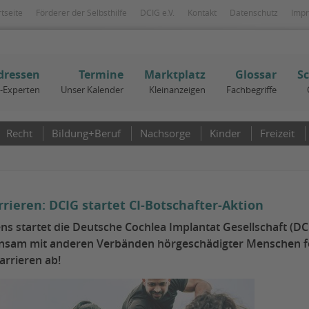
rtseite
Förderer der Selbsthilfe
DCIG e.V.
Kontakt
Datenschutz
Imp
dressen
Termine
Marktplatz
Glossar
S
I-Experten
Unser Kalender
Kleinanzeigen
Fachbegriffe
Recht
Bildung+Beruf
Nachsorge
Kinder
Freizeit
eren: DCIG startet CI-Botschafter-Aktion
s startet die Deutsche Cochlea Implantat Gesellschaft (DC
nsam mit anderen Verbänden hörgeschädigter Menschen fo
arrieren ab!