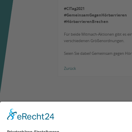
#CITag2021
#GemeinsamGegenHörbarrieren
#HörbarrierenBrechen
Für beide Mitmach-Aktionen gibt es ei
verschiedenen Größenordnungen.
Seien Sie dabei! Gemeinsam gegen Hör
Zurück