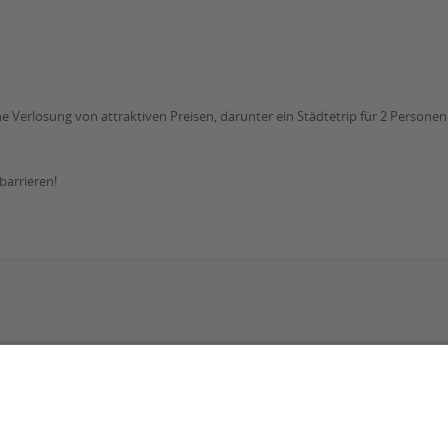
ne Verlosung von attraktiven Preisen, darunter ein Städtetrip für 2 Person
barrieren!