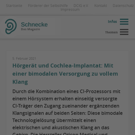
Startseite
Förderer der Selbsthilfe
DCIG e.V.
Kontakt
Datenschutz
Impressum
Infos
Themen
5. Februar 2021
Hörgerät und Cochlea-Implantat: Mit
einer bimodalen Versorgung zu vollem
Klang
Durch die Kombination eines CI-Prozessors mit
einem Hörsystem erhalten einseitig versorgte
CI-Träger den Zugang zueinander ergänzenden
Klangsignalen auf beiden Seiten: Diese bimodale
Technologielösung übermittelt einen
elektrischen und akustischen Klang an das
Gehirn. Die Hersteller Oticon Medical und