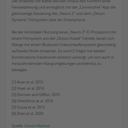
Der Streamer XM bietet darüber hinaus den Komfort einer
Fernbedienung und ermöglicht mit der „Connectline“-App die
gleichzeitige Steuerung des „Neuro 2“ und dem „Oticon
Dynamo“-Hörsystem über ein Smartphone.
Bei der bimodalen Nutzung eines „Neuro 2“-CI-Prozessors mit
einem Hörsystem aus der „Oticon Xceed“-Familie, lassen sich
Klänge mit einem Bluetooth-Halsschlaufensystem gleichzeitig
auf beide Ohren streamen. So sind CI-Träger mit beiden
Kombinations-Variationen bestens versorgt, um sich auch in
herausfordernden Klangumgebungen problemlos zu
bewegen.
[1] Avan et al. 2015
[2] Hoen et al. 2018
[3] Dorman and Giffort, 2010
[4] Ohlenforst et al. 2016
[5] Souza et al. 2015
[6] Zhan et al. 2020
Quelle:
Oticon Medical