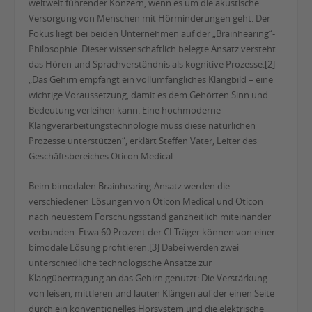
weltweit führender Konzern, wenn es um die akustische
Versorgung von Menschen mit Hörminderungen geht. Der
Fokus liegt bei beiden Unternehmen auf der „Brainhearing“-
Philosophie. Dieser wissenschaftlich belegte Ansatz versteht
das Hören und Sprachverständnis als kognitive Prozesse.[2]
„Das Gehirn empfängt ein vollumfängliches Klangbild – eine
wichtige Voraussetzung, damit es dem Gehörten Sinn und
Bedeutung verleihen kann. Eine hochmoderne
Klangverarbeitungstechnologie muss diese natürlichen
Prozesse unterstützen“, erklärt Steffen Vater, Leiter des
Geschäftsbereiches Oticon Medical.
Beim bimodalen Brainhearing-Ansatz werden die
verschiedenen Lösungen von Oticon Medical und Oticon
nach neuestem Forschungsstand ganzheitlich miteinander
verbunden. Etwa 60 Prozent der CI-Träger können von einer
bimodale Lösung profitieren.[3] Dabei werden zwei
unterschiedliche technologische Ansätze zur
Klangübertragung an das Gehirn genutzt: Die Verstärkung
von leisen, mittleren und lauten Klängen auf der einen Seite
durch ein konventionelles Hörsystem und die elektrische